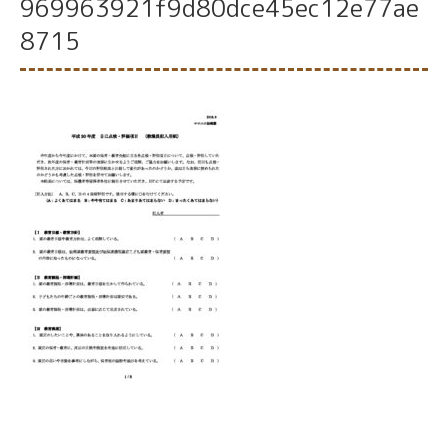
969963921f9d80dce45ec12e77ae
8715