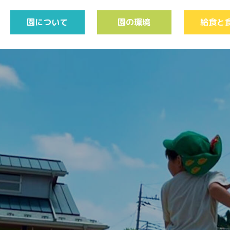
園について
園の環境
給食と