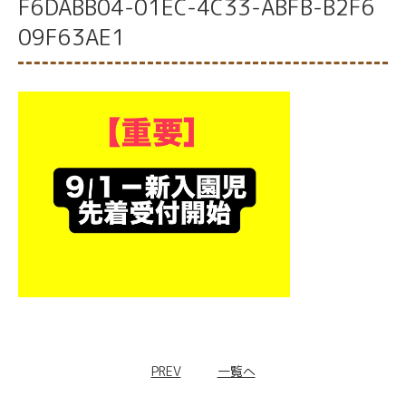
F6DABB04-01EC-4C33-ABFB-B2F6
09F63AE1
PREV
一覧へ