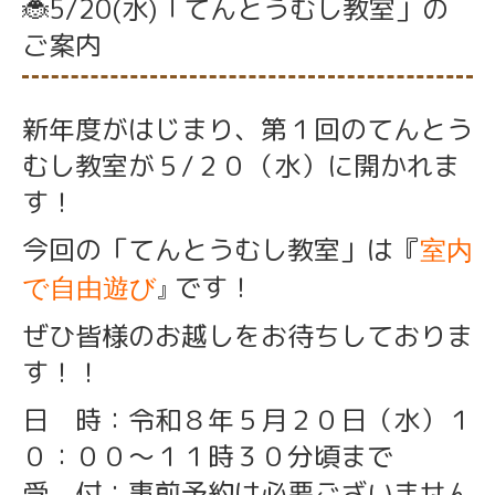
🐞5/20(水)「てんとうむし教室」の
ご案内
新年度がはじまり、第１回のてんとう
むし教室が５/２０（水）に
開かれま
す！
今回の「てんとうむし教室」は『
室内
です！
で自由遊び
』
ぜひ皆様のお越しをお待ちしておりま
す！！
日 時：令和８年５月２０
日（水）１
０：００〜１１時３０分頃まで
受 付：事前予約は必要ございません